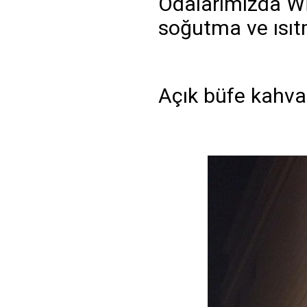
Odalarımızda Wİ
soğutma ve ısıtm
Açık büfe kahval