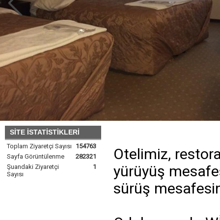
SİTE İSTATİSTİKLERİ
Toplam Ziyaretçi Sayısı
154763
Otelimiz, restor
Sayfa Görüntülenme
282321
yürüyüş mesafes
Şuandaki Ziyaretçi
1
Sayısı
sürüş mesafesin