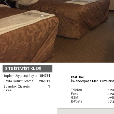
SİTE İSTATİSTİKLERİ
Toplam Ziyaretçi Sayısı
154754
Otel Ural
Sayfa Görüntülenme
282311
İskenderpaşa Mah. Güzelhisa
Şuandaki Ziyaretçi
1
Telefon
:
+9
Sayısı
Faks
:
+9
GSM
:
+9
E-Posta
:
ot